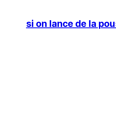
Aller
au
contenu
si on lance de la po